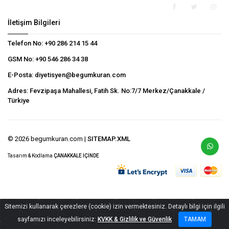
İletişim Bilgileri
Telefon No:
+90 286 214 15 44
GSM No:
+90 546 286 34 38
E-Posta:
diyetisyen@begumkuran.com
Adres:
Fevzipaşa Mahallesi, Fatih Sk. No:7/7 Merkez/Çanakkale /
Türkiye
© 2026 begumkuran.com |
SITEMAP.XML
Tasarım & Kodlama
ÇANAKKALE İÇİNDE
Sitemizi kullanarak çerezlere (cookie) izin vermektesiniz. Detaylı bilgi için ilgili
sayfamızı inceleyebilirsiniz:
KVKK & Gizlilik ve Güvenlik
TAMAM